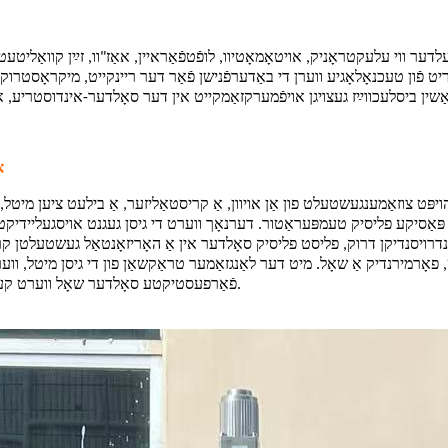
פֿעלדער ווי עלעקטראָניק, אויטאָמאָטיוו, לופֿטפֿאַראיין, אאַז"וו, זײַן קוואַ
ריט פֿון טעכנאָלאָגיע ווערן די באַדערפֿנישן פֿאַר דער ריינקייט, מיקראָסטרוק
א
 הויפּט צוזאַמענגעשטעלט פון אַן אויוון, אַ קריסטאַליזער, אַ בילעט ציען מי
ּאַסיקע פליסיק טעמפּעראַטור. דערנאָך ווערט די גיסן געגנט אויסגעליידיקט ביז
פונדרויסנדיקן דרוק, פליסט פליסיק סאָלדער אין אַ האָריזאָנטאַל געשטעלטן קר
, פאָרמירנדיק אַ שאָל. מיט דער לאַנגזאַמער טראַקשאַן פון די גיסן מיטל, וו
פֿאַרפעסטיקטע סאָלדער שאָל ווערט קעסיידער אַרויסגעצויגן, אַזוי דערגרייכנדיק אַ קאָנטינויִערלעכע גיסן פּראָצעס.