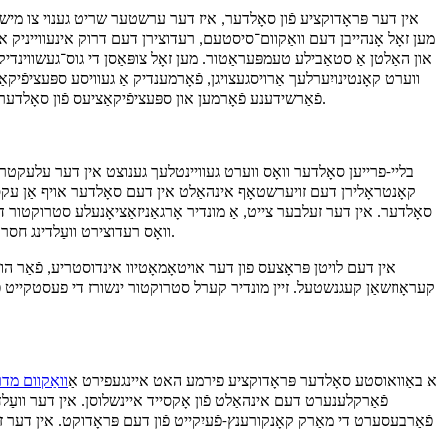
אין דער פּראָדוקציע פֿון סאָלדער, איז דער ערשטער שריט גענוי צו מישן ד
מען זאָל אָנהייבן דעם וואַקוום־סיסטעם, רעדוצירן דעם דרוק אינעווייניק אין
און האַלטן אַ סטאַבילע טעמפּעראַטור. מען זאָל צופּאַסן די גוס־געשווינדיק
ווערט קאָנטינויִערלעך אַרויסגעצויגן, פֿאָרמענדיק אַ געוויסע ספּעציפֿיק
פֿאַרשידענע פֿאָרמען און ספּעציפֿיקאַציעס פֿון סאָלדער־פּראָדוקטן, ווי למשל וועַלדינג־דראָט, וועַלדינג־שטרייף, סאָלדער־פּאַסטע, אאַז"וו, כּדי צו באַפֿרידיקן די וועַלדינג־באַדערפֿנישן פֿון פֿאַרשידענע פֿעלדער.
קאָנטראָלירן דעם זויערשטאָף אינהאַלט אין דעם סאָלדער אויף אַן עקסטר
סאָלדער. אין דער זעלבער צייט, אַ מונדיר אָרגאַניזאַציאָנעלע סטרוקטור 
וואָס רעדוצירט וועַלדינג חסרונות ווי ווירטועל סאָלדערינג און ברידזשינג, און פֿאַרבעסערט די וועַלדינג פֿאַרלעסלעכקייט און עלעקטרישע פאָרשטעלונג פֿון עלעקטראָנישע פּראָדוקטן.
אין דעם לויטן פּראָצעס פון דער אויטאָמאָטיוו אינדוסטריע, פֿאַר ה
קעראָוזשאַן קעגנשטעל. זיין מונדיר קערל סטרוקטור ינשורז די פעסטקייט פון
א באַוואוסטע סאָלדער פּראָדוקציע פירמע האט איינגעפירט אַ
וואַקוום מדר
פֿאַרבעסערט די מאַרק קאָנקורענץ-פֿעיִקייט פֿון דעם פּראָדוקט. אין דער זעל