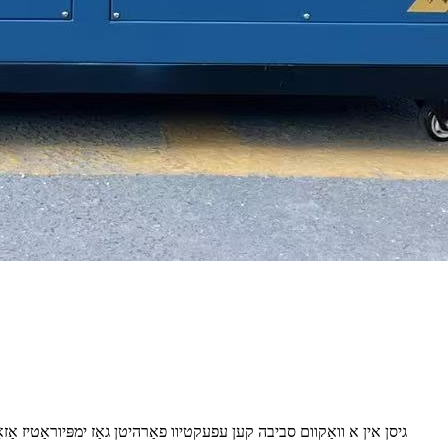
גיסן אין א וואַקוום סביבה קען עפעקטיוו פאַרהיטן גאַז ימפּיוראַטיז אַזאַ