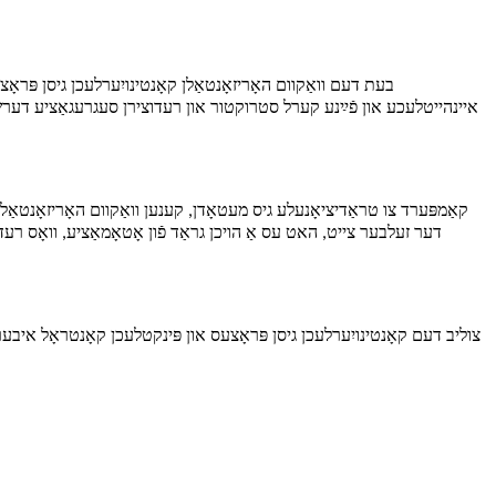
בעת דעם וואַקוום האָריזאָנטאַלן קאָנטינויִערלעכן גיסן פּראָצע
איינהייטלעכע און פֿײַנע קערל סטרוקטור און רעדוצירן סעגרעגאַציע דערשיי
קאַמפּערד צו טראַדיציאָנעלע גיס מעטאָדן, קענען וואַקוום האָריזאָנטאַל
דער זעלבער צייט, האט עס אַ הויכן גראַד פֿון אָטאָמאַציע, וואָס ר
צוליב דעם קאָנטינויִערלעכן גיסן פּראָצעס און פּינקטלעכן קאָנטראָל איבער 