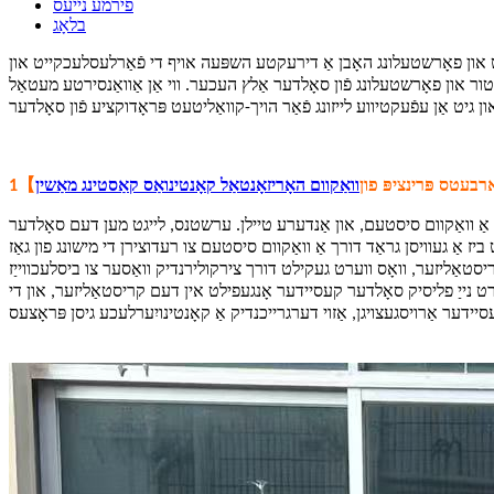
פירמע נייעס
בלאָג
ליטעט און פאָרשטעלונג האָבן אַ דירעקטע השפּעה אויף די פֿאַרלעסלעכקייט און
טור און פאָרשטעלונג פֿון סאָלדער אַלץ העכער. ווי אַן אַוואַנסירטע מעטאַל
【
רבעטס פּרינציפּ פון
וואַקוום האָריזאָנטאַל קאָנטינואַס קאַסטינג מאַשין
1
טל, אַ וואַקוום סיסטעם, און אַנדערע טיילן. ערשטנס, לייגט מען דעם סאָלדער
 אַ געוויסן גראַד דורך אַ וואַקוום סיסטעם צו רעדוצירן די מישונג פון גאַז
יסטאַליזער, וואָס ווערט געקילט דורך צירקולירנדיק וואַסער צו ביסלעכווייַז
ערט נייַ פליסיק סאָלדער קעסיידער אָנגעפילט אין דעם קריסטאַליזער, און די