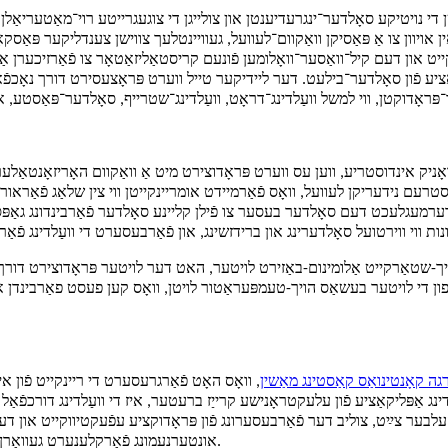
י נויטיקע סאָלדער־ינגרעדיענטן און צולייגן די צוגעגרייטע רוי־מאַטעריאַלן צו
 אויוון צו אַ פּאַסיקן וואַקוום־לעוועל, געוויינטלעך צווישן צענדליקער פּאַ
ייט און דעם קיל־וואַסער־וואָלומען פֿונעם קריסטאַליזאַטאָר צו פֿאַרזיכערן א
אַציע פֿון סאָלדער־בילעט. דער ליידיקער טייל ווערט פּראָצעסירט דורך נאָכפֿא
עם נידעריקן לעוועל, וואָס פֿאַרמיידט אומריינקייטן ווי צין שלאַג פֿאַראורז
דערמעגלעכט דעם סאָלדער בעסער צו פֿילן קליינע סאָלדער פֿאַרבינדונג גאַפּ
ויך-שטאַרקייט אַלומינום-באַזירט לויטער, האט דער לויטער פּראָדוצירט דורך 
 די לויטער בעשאַס הויך-טעמפּעראַטור לויטן, וואָס קען פעסט פאַרבינדן אוי
גה קאָנטינואַס קאַסטינג מאַשין
בער צײַט, צוליב דער פֿאַרבעסערונג פֿון פּראָדוקציע עפֿעקטיווקייט און דער ר
אונטערנעמונג פֿאַרקלענערט געוואָרן מיט בערך 15%, דערגרייכנדיק גוטע עקאָנאָמישע און סאָציאַלע בענעפֿיטן.