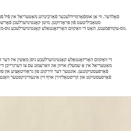
סאָלדער, ווי אַן אומפֿאַרמיידלעכער פֿאַרבינדונג מאַטעריאַל אין פֿיל 
סטאַביליטעט פֿון פּראָדוקטן. מיטן קאָנטינויִערלעכן פֿאָרש
גוס-עקוויפּמענט, האָט די וואַקוום האָריזאָנטאַלע קאָנטינויִערלעכע גוס-מאַשין ביסלעכווײַז געצויגן אויפֿמערקזאַמקייט אין דער סאָלדער-אינדוסטריע, און גיט אַן עפֿעקטיווע לייזונג פֿאַר הויך-קוואַליטעט פּראָדוקציע פֿון סאָלדער.
די וואַקוום האָריזאָנטאַלע קאָנטינויִערלעכע גיסן מאַשין איז דער
מאַטעריאַל אין אַ שמעלץ אויוון און וואַרעמט עס צו דערגרייכן די פ
פֿאַרפּעסטיקונגען. אונטער דער ווירקונג פון גראַוויטאַציע און 
פֿאַרפעסטיקט און קריסטאַליזירן אויף זיין אינעווייניקסטער וואַנט