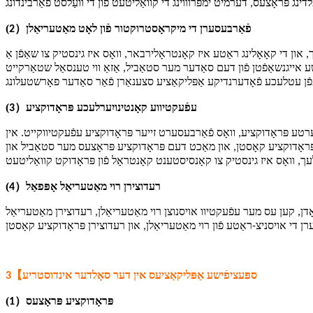
(
）
פֿאַרבעסערן די מיקראָסטרוקטור פֿון לאָט מאַטעריאַלן
2
 און די קאָאָלינג ראַטע איז קאָנטראָלירבאר, וואָס איז גינסטיק צו שאַפֿן אַ
 אייגנשאַפֿטן פֿון דעם סאַדער מער סטאַביל, אַזאַ ווי טענסאַל שטאַרקייט
(
）
עפֿעקטיווע קאָנטינויִערלעכע פּראָדוקציע
3
טע פּראָדוקציע, וואָס פֿאַרבעסערט זייער פּראָדוקציע עפֿעקטיווקייט. אין
ּראָדוקציע קאָסטן, און מאַכט דעם פּראָדוקציע פּראָצעס מער סטאַביל און
(
）
רעדוצירן רוי מאַטעריאַל אָפּפאַל
4
אָדן, קען עס מער עפֿעקטיוו אויסנוצן רוי מאַטעריאַלן, רעדוצירן מאַטעריאַל
【
ספּעציפֿישע אַפּליקאַציעס אין דער סאָלדער אינדוסטריע
3
(
）
פּראָדוקציע פּראָצעס
1