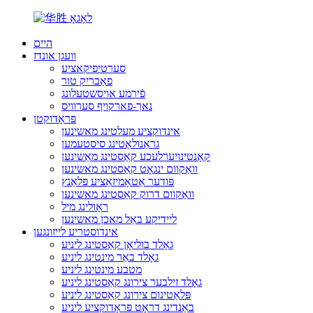
היים
וועגן אונדז
סערטיפיקאציע
פאַבריק טור
פֿירמע אויסשטעלונג
נאך-פארקויף סערוויס
פּראָדוקטן
אינדוקציע מעלטינג מאשינען
גראַנולאַטינג סיסטעמען
קאָנטינויִערלעכע קאַסטינג מאַשינען
וואַקוום ינגאָט קאַסטינג מאשינען
פּודער אַטאָמיזאַציע פּלאַנץ
וואַקוום דרוק קאַסטינג מאשינען
ראָולינג מיל
ליידיקע באַל מאכן מאשינען
אינדוסטריע לייזונגען
גאָלד בוליאָן קאַסטינג ליניע
גאָלד באַר מינטינג ליניע
מטבע מינטינג ליניע
גאָלד זילבער צירונג קאַסטינג ליניע
פּלאַטינום צירונג קאַסטינג ליניע
באַנדינג דראָט פּראָדוקציע ליניע