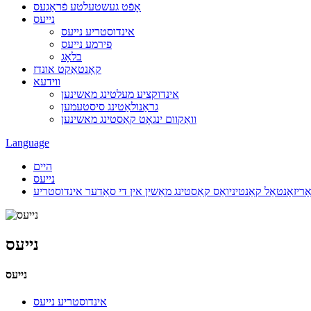
אָפֿט געשטעלטע פֿראַגעס
נייעס
אינדוסטריע נייעס
פירמע נייעס
בלאָג
קאָנטאַקט אונדז
ווידעא
אינדוקציע מעלטינג מאשינען
גראַנולאַטינג סיסטעמען
וואַקוום ינגאָט קאַסטינג מאשינען
Language
היים
נייעס
נייעס
נייעס
אינדוסטריע נייעס