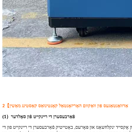
【
אַדוואַנטאַגעס פון וואַקוום האָריזאָנטאַל קאָנטינואַס קאַסטינג מאַשין
2
(
）
פֿאַרבעסערן די ריינקייט פֿון סאָלדער
1
ון אָקסייד ינקלוזשאַנז און פּאָרעס, באַטייטיק פֿאַרבעסערן די ריינקייט פון די