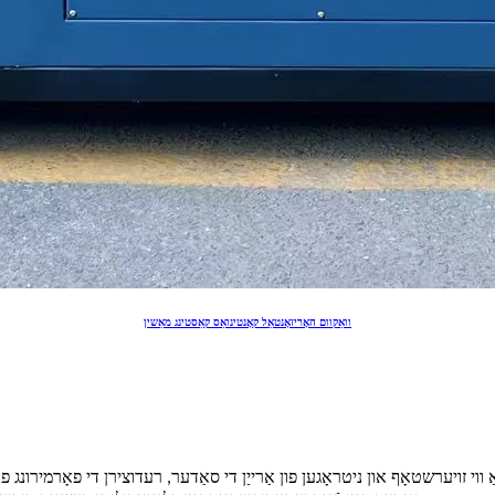
וואַקוום האָריזאָנטאַל קאָנטינואַס קאַסטינג מאַשין
 ווי זויערשטאָף און ניטראָגען פון אַרייַן די סאַדער, רעדוצירן די פאָרמירונג פ