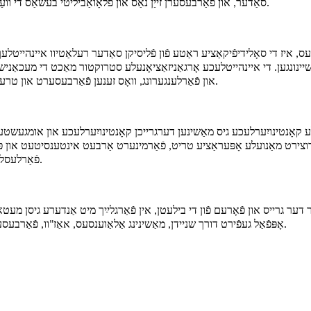
סאַדער, און פֿאַרבעסערן זייַן נאַס און פלאָואַביליטי בעשאַס די וועַלדינג פּראָצעס, דערמיט ימפּרוווינג די קוואַליטעט פון די וועַלסט פֿאַרבינדונג.
ס, איז די סאָלידיפֿיקאַציע ראַטע פֿון פֿליסיקן סאַדער רעלאַטיוו איינהייטלעך,
נונגען. די איינהייטלעכע אָרגאַניזאַציאָנעלע סטרוקטור מאַכט די מעכאַנישע
און פֿאַרלענגערונג, וואָס זענען פֿאַרבעסערט און טרעפֿן עטלעכע פֿאָדערנדיקע אַפּליקאַציע סצענאַרן פֿאַר סאַדער פאָרשטעלונג.
ע קאָנטינויִערלעכע גיס מאַשינען דערגרייכן קאָנטינויִערלעכע און אומגעשטער
עדוצירט מאַנועלע אָפּעראַציע טריט, פֿאַרמינערט אַרבעט אינטענסיטעט און פ
פֿאַרלעסלעך, וואָס איז גינסטיק צו קאָנסיסטענט קאָנטראָל פֿון פּראָדוקט קוואַליטעט.
דער גרייס און פֿאָרעם פֿון די בילעטן, אין פֿאַרגלײַך מיט אַנדערע גיסן מעט
אָפּפֿאַל געפֿירט דורך שניידן, מאַשינינג אַלאַוענסעס, אאַז"וו, פֿאַרבעסערן די אויסניצ-ראַטע פֿון רוי מאַטעריאַלן, און רעדוצירן פּראָדוקציע קאָסטן.