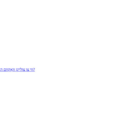
ווי צו צולייגן וואַקוום האָריזאָנטאַל קאַנטיניואַס קאַסטינג מאַשין אין די סאַדער אינדוסטריע?