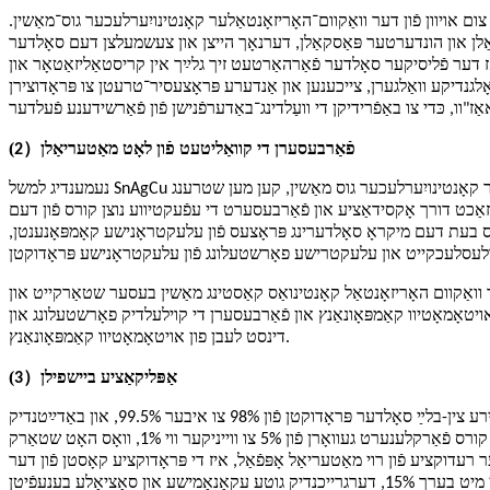
ם אויוון פֿון דער וואַקוום־האָריזאָנטאַלער קאָנטינויִערלעכער גוס־מאַשין.
סקאַלן און הונדערטער פּאַסקאַלן, דערנאָך הייצן און צעשמעלצן דעם סאָלדער
ַז דער פֿליסיקער סאָלדער פֿאַרהאַרטעט זיך גלײַך אין קריסטאַליזאַטאָר און
ָלגנדיקע וואַלגערן, צייכענען און אַנדערע פּראָצעסיר־טרעטן צו פּראָדוצירן
(
）
פֿאַרבעסערן די קוואַליטעט פֿון לאָט מאַטעריאַלן
2
נעמענדיג למשל SnAgCu בליי-פרייען סאָלדער וואָס ווערט געוויינטלעך גענוצט אין דער עלעקטראָניק אינדוסטריע, ווען עס ווערט פּראָדוצירט מיט אַ וואַקוום האָריזאָנטאַלער קאָנטינויִערלעכער גוס מאַשין, קען מען שטרענג
אַכט דורך אָקסידאַציע און פֿאַרבעסערט די עפֿעקטיווע נוצן קורס פֿון דעם
ס בעת דעם מיקראָ סאָלדערינג פּראָצעס פֿון עלעקטראָנישע קאָמפּאָנענטן,
וואַקוום האָריזאָנטאַל קאָנטינואַס קאַסטינג מאַשין בעסער שטאַרקייט און
טאָמאָטיוו קאַמפּאָונאַנץ און פֿאַרבעסערן די קוילעלדיק פאָרשטעלונג און
דינסט לעבן פון אויטאָמאָטיוו קאַמפּאָונאַנץ.
(
）
אַפּליקאַציע ביישפילן
3
, וואָס האָט פֿאַרגרעסערט די ריינקייט פֿון אירע צין-בלײַ סאָלדער פּראָדוקטן פֿון 98% צו איבער 99.5%, און באַדײַטנדיק
פֿאַרקלענערט דעם אינהאַלט פֿון אָקסייד איינשלוסן. אין דער וועַלדינג אַפּליקאַציע פֿון עלעקטראָנישע קרייַז ברעטער, איז די וועַלדינג דורכפֿאַל קורס פֿאַרקלענערט געוואָרן פֿון 5% צו ווייניקער ווי 1%, וואָס האָט שטאַרק
עדוקציע פֿון רוי מאַטעריאַל אָפּפֿאַל, איז די פּראָדוקציע קאָסטן פֿון דער